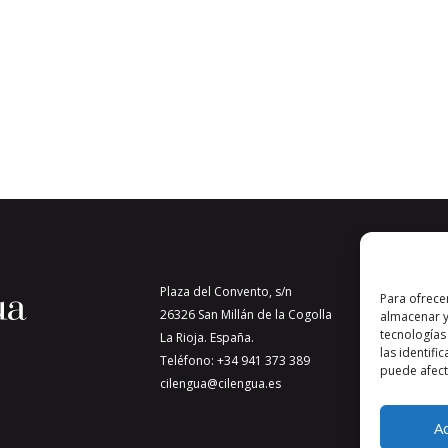
Plaza del Convento, s/n
Para ofrece
26326 San Millán de la Cogolla
almacenar y
tecnologías
La Rioja. España.
las identifi
Teléfono: +34 941 373 389
puede afecta
cilengua@cilengua.es
A