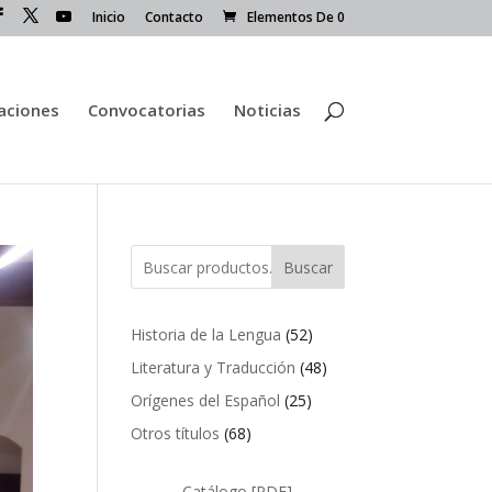
Inicio
Contacto
Elementos De 0
caciones
Convocatorias
Noticias
Buscar
52
Historia de la Lengua
52
productos
48
Literatura y Traducción
48
productos
25
Orígenes del Español
25
productos
68
Otros títulos
68
productos
Catálogo [PDF]