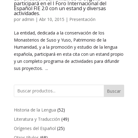
participará en el I Foro Internacional del
Español FIE 2.0 con un estand y diversas
actividades.
por
admin
|
Abr 10, 2015
|
Presentación
La entidad, dedicada a la conservación de los
Monasterios de Suso y Yuso, Patrimonio de la
Humanidad, y a la promoción y estudio de la lengua
española, participará en esta cita con un estand propio
y un completo programa de actividades para difundir
sus proyectos. ...
Buscar
52
Historia de la Lengua
52
productos
49
Literatura y Traducción
49
productos
25
Orígenes del Español
25
productos
68
Otros títulos
68