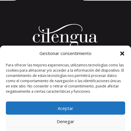
Gestionar consentimiento
Plaza del Convento, s/n
Para ofrecer las mejores experiencias, utilizamos tecnologías como las
26326 San Millán de la Cogolla
cookies para almacenar y/o acceder a la información del dispositivo. El
La Rioja. España.
consentimiento de estas tecnologías nos permitirá procesar datos
Teléfono: +34 941 373 389
como el comportamiento de navegación o las identificaciones únicas
en este sitio. No consentir o retirar el consentimiento, puede afectar
cilengua@cilengua.es
negativamente a ciertas características y funciones.
Aceptar
Denegar