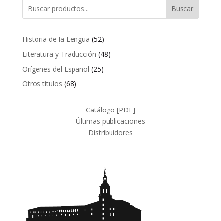
Buscar
52
Historia de la Lengua
52
productos
48
Literatura y Traducción
48
productos
25
Orígenes del Español
25
productos
68
Otros títulos
68
productos
Catálogo [PDF]
Últimas publicaciones
Distribuidores