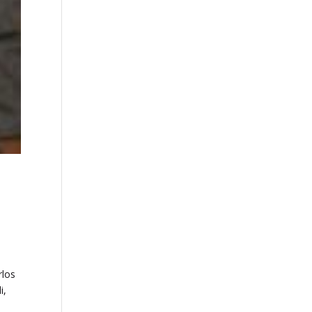
rlos
i,