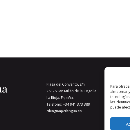
Plaza del Convento, s/n
Para ofrece
26326 San Millán de la Cogolla
almacenar y
tecnologías
La Rioja. España.
las identifi
Teléfono: +34 941 373 389
puede afecta
cilengua@cilengua.es
A