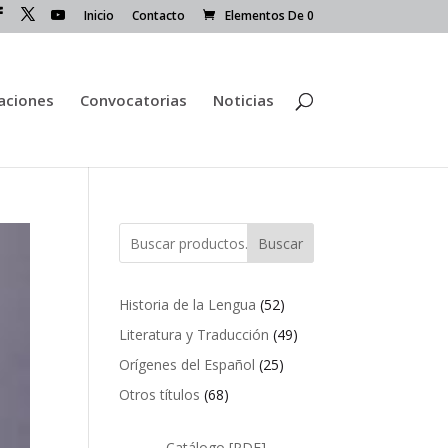
Inicio
Contacto
Elementos De 0
caciones
Convocatorias
Noticias
Buscar
52
Historia de la Lengua
52
productos
49
Literatura y Traducción
49
productos
25
Orígenes del Español
25
productos
68
Otros títulos
68
productos
Catálogo [PDF]