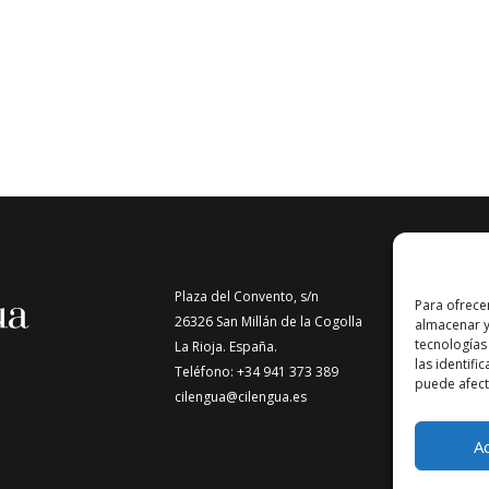
Plaza del Convento, s/n
Para ofrece
26326 San Millán de la Cogolla
almacenar y
tecnologías
La Rioja. España.
las identifi
Teléfono: +34 941 373 389
puede afecta
cilengua@cilengua.es
A