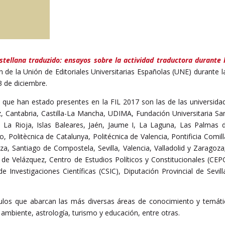
stellana traduzido: ensayos sobre la actividad traductora durante
 de la Unión de Editoriales Universitarias Españolas (UNE) durante l
3 de diciembre.
les que han estado presentes en la FIL 2017 son las de las universid
, Cantabria, Castilla-La Mancha, UDIMA, Fundación Universitaria S
de La Rioja, Islas Baleares, Jaén, Jaume I, La Laguna, Las Palma
 Politècnica de Catalunya, Politécnica de Valencia, Pontificia Comil
oza, Santiago de Compostela, Sevilla, Valencia, Valladolid y Zaragoz
a de Velázquez, Centro de Estudios Políticos y Constitucionales (CEPC
 Investigaciones Científicas (CSIC), Diputación Provincial de Sevil
los que abarcan las más diversas áreas de conocimiento y temáticas: 
ambiente, astrología, turismo y educación, entre otras.