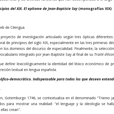
cipios del XIX. El epítome de Jean-Baptiste Say
(monografías XIX)
web de Cilengua.
royecto de investigación articulado según tres ópticas diferentes: d
al de principios del siglo XIX, especialmente en las tres primeras déc
en los dominios del discurso de especialidad. Finalmente, la selecci
ocabulario integrado por Jean-Baptiste Say al final de su
Traité d’éco
e definir lexicológicamente la identidad del léxico económico de pri
creción textual en lengua española.
sófico-democrático. Indispensable para todos los que deseen entend
.
n, Gotemburgo 1746, se contextualiza en el denominado "Trienio ja
os para mostrar una realidad: "el lenguaje y la ideología se hall
ellas crean".