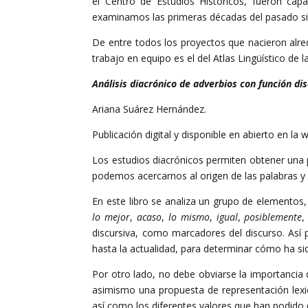
el Centro de Estudios Históricos, fueron cap
examinamos las primeras décadas del pasado sigl
De entre todos los proyectos que nacieron alre
trabajo en equipo es el del Atlas Lingüístico de l
Análisis diacrónico de adverbios con función di
Ariana Suárez Hernández.
Publicación digital y disponible en abierto en la 
Los estudios diacrónicos permiten obtener una p
podemos acercarnos al origen de las palabras y 
En este libro se analiza un grupo de elementos
lo mejor
,
acaso
,
lo mismo
,
igual
,
posiblemente
discursiva, como marcadores del discurso. Así 
hasta la actualidad, para determinar cómo ha s
Por otro lado, no debe obviarse la importancia 
asimismo una propuesta de representación lexi
así como los diferentes valores que han podido 