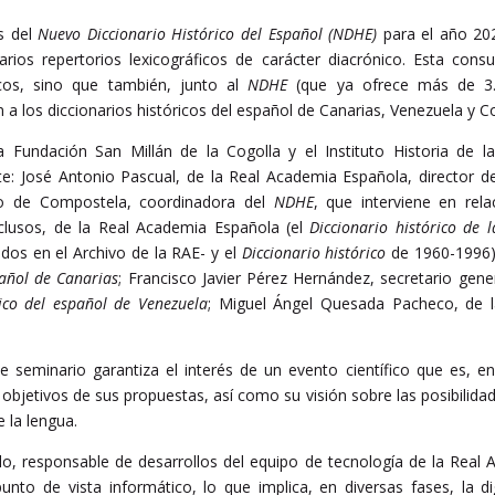
s del
Nuevo Diccionario Histórico del Español (NDHE)
para el año 20
rios repertorios lexicográficos de carácter diacrónico. Esta cons
icos, sino que también, junto al
NDHE
(que ya ofrece más de 3.
a los diccionarios históricos del español de Canarias, Venezuela y Co
 Fundación San Millán de la Cogolla y el Instituto Historia de l
te: José Antonio Pascual, de la Real Academia Española, director d
go de Compostela, coordinadora del
NDHE
, que interviene en rela
clusos, de la Real Academia Española (el
Diccionario histórico de 
ados en el Archivo de la RAE- y el
Diccionario histórico
de 1960-1996);
pañol de Canarias
; Francisco Javier Pérez Hernández, secretario gen
rico del español de Venezuela
; Miguel Ángel Quesada Pacheco, de l
ste seminario garantiza el interés de un evento científico que es, e
y objetivos de sus propuestas, así como su visión sobre las posibili
 la lengua.
lo, responsable de desarrollos del equipo de tecnología de la Real
to de vista informático, lo que implica, en diversas fases, la dig