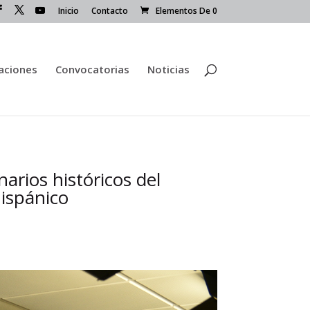
Inicio
Contacto
Elementos De 0
caciones
Convocatorias
Noticias
arios históricos del
hispánico