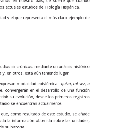
erarios en nuestro país, de suerte que cuando
s actuales estudios de Filología Hispánica.
dad y el que representa el más claro ejemplo de
dios sincrónicos: mediante un análisis histórico
y, en otros, está aún teniendo lugar.
 expresan modalidad epistémica –
quizá
,
tal vez
,
a
te, convergerán en el desarrollo de una función
ibir su evolución, desde los primeros registros
stadio se encuentran actualmente.
la que, como resultado de este estudio, se añade
da la información obtenida sobre las unidades,
e su historia.