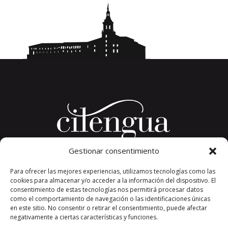
Gestionar consentimiento
Plaza del Convento, s/n
Para ofrecer las mejores experiencias, utilizamos tecnologías como las
26326 San Millán de la Cogolla
cookies para almacenar y/o acceder a la información del dispositivo. El
La Rioja. España.
consentimiento de estas tecnologías nos permitirá procesar datos
Teléfono: +34 941 373 389
como el comportamiento de navegación o las identificaciones únicas
en este sitio. No consentir o retirar el consentimiento, puede afectar
cilengua@cilengua.es
negativamente a ciertas características y funciones.