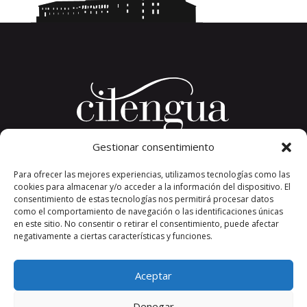
Gestionar consentimiento
Plaza del Convento, s/n
Para ofrecer las mejores experiencias, utilizamos tecnologías como las
26326 San Millán de la Cogolla
cookies para almacenar y/o acceder a la información del dispositivo. El
La Rioja. España.
consentimiento de estas tecnologías nos permitirá procesar datos
Teléfono: +34 941 373 389
como el comportamiento de navegación o las identificaciones únicas
en este sitio. No consentir o retirar el consentimiento, puede afectar
cilengua@cilengua.es
negativamente a ciertas características y funciones.
Aceptar
Denegar