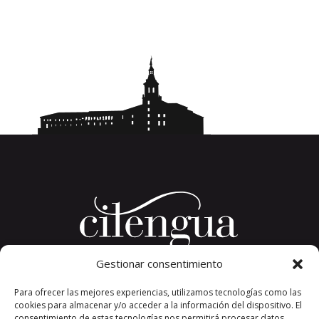
Gestionar consentimiento
Plaza del Convento, s/n
Para ofrecer las mejores experiencias, utilizamos tecnologías como las
26326 San Millán de la Cogolla
cookies para almacenar y/o acceder a la información del dispositivo. El
La Rioja. España.
consentimiento de estas tecnologías nos permitirá procesar datos