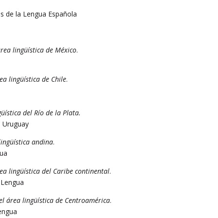
a
as de la Lengua Española
rea lingüística de México
.
a lingüística de Chile
.
üística del Río de la Plata.
e Uruguay
lingüística andina
.
gua
ea lingüística del Caribe continental
.
a Lengua
el área lingüística de Centroamérica
.
Lengua