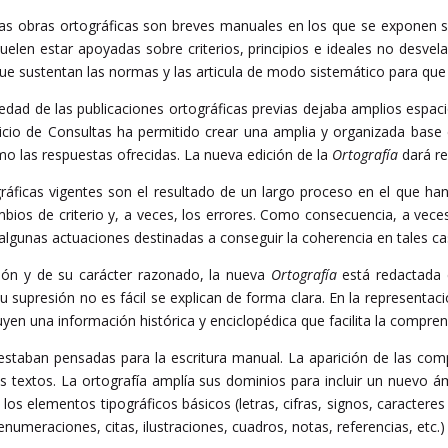
 las obras ortográficas son breves manuales en los que se exponen s
uelen estar apoyadas sobre criterios, principios e ideales no desve
que sustentan las normas y las articula de modo sistemático para que 
vedad de las publicaciones ortográficas previas dejaba amplios esp
icio de Consultas ha permitido crear una amplia y organizada base
mo las respuestas ofrecidas. La nueva edición de la
Ortografía
dará re
ráficas vigentes son el resultado de un largo proceso en el que ha
ambios de criterio y, a veces, los errores. Como consecuencia, a ve
lgunas actuaciones destinadas a conseguir la coherencia en tales ca
sión y de su carácter razonado, la nueva
Ortografía
está redactada e
u supresión no es fácil se explican de forma clara. En la representaci
uyen una información histórica y enciclopédica que facilita la comprensi
 estaban pensadas para la escritura manual. La aparición de las com
s textos. La ortografía amplía sus dominios para incluir un nuevo ám
os elementos tipográficos básicos (letras, cifras, signos, caractere
enumeraciones, citas, ilustraciones, cuadros, notas, referencias, etc.)