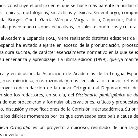
or: constituye el ámbito en el que se hace más patente la unidad d
s fónicas, morfológicas, sintácticas y léxicas. Sin embargo, comp
uda, Borges, Onetti, García Márquez, Vargas Llosa, Carpentier, Rulfo
grafía posee repercusiones educativas, sociales, económicas y cultural
al Academia Española (RAE) viene realizando distintas ediciones de 
 español ha evitado alejarse en exceso de la pronunciación, proces
 obra sucinta, de carácter esencialmente normativo en la que se e
 su enseñanza y aprendizaje. La última edición (1999), que ya manif
tica y en difusión, la Asociación de Academias de la Lengua Es
 más minuciosa, más razonada y más sensible a los nuevos retos de l
proyecto de redacción de la nueva Ortografía al Departamento de 
n sido los redactores, en su día, del
Diccionario panhispánico de d
 de que procedieran a formular observaciones, críticas y propuestas
, discusión y modificaciones de la Comisión Interacadémica. Su prim
te los difíciles momentos por los que atravesaba este país a causa de
nueva
Ortografía
es un proyecto ambicioso, resultado de una larga
ás novedosos.