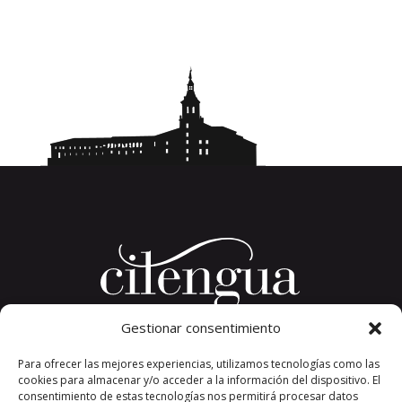
Gestionar consentimiento
Plaza del Convento, s/n
Para ofrecer las mejores experiencias, utilizamos tecnologías como las
26326 San Millán de la Cogolla
cookies para almacenar y/o acceder a la información del dispositivo. El
La Rioja. España.
consentimiento de estas tecnologías nos permitirá procesar datos