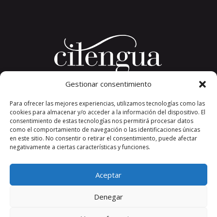
Gestionar consentimiento
Plaza del Convento, s/n
Para ofrecer las mejores experiencias, utilizamos tecnologías como las
26326 San Millán de la Cogolla
cookies para almacenar y/o acceder a la información del dispositivo. El
La Rioja. España.
consentimiento de estas tecnologías nos permitirá procesar datos
Teléfono: +34 941 373 389
como el comportamiento de navegación o las identificaciones únicas
en este sitio. No consentir o retirar el consentimiento, puede afectar
cilengua@cilengua.es
negativamente a ciertas características y funciones.
Aceptar
Denegar