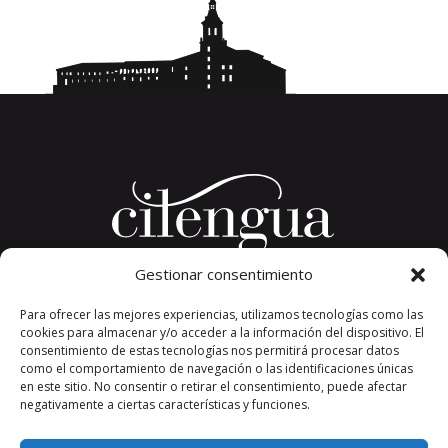
Gestionar consentimiento
Plaza del Convento, s/n
Para ofrecer las mejores experiencias, utilizamos tecnologías como las
26326 San Millán de la Cogolla
cookies para almacenar y/o acceder a la información del dispositivo. El
La Rioja. España.
consentimiento de estas tecnologías nos permitirá procesar datos
Teléfono: +34 941 373 389
como el comportamiento de navegación o las identificaciones únicas
en este sitio. No consentir o retirar el consentimiento, puede afectar
cilengua@cilengua.es
negativamente a ciertas características y funciones.