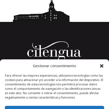
Gestionar consentimiento
Plaza del Convento, s/n
Para ofrecer las mejores experiencias, utilizamos tecnologías como las
26326 San Millán de la Cogolla
cookies para almacenar y/o acceder a la información del dispositivo. El
La Rioja. España.
consentimiento de estas tecnologías nos permitirá procesar datos
Teléfono: +34 941 373 389
como el comportamiento de navegación o las identificaciones únicas
en este sitio. No consentir o retirar el consentimiento, puede afectar
cilengua@cilengua.es
negativamente a ciertas características y funciones.