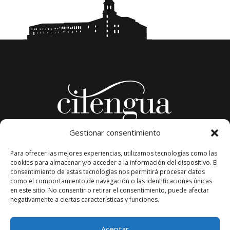
Gestionar consentimiento
Plaza del Convento, s/n
Para ofrecer las mejores experiencias, utilizamos tecnologías como las
26326 San Millán de la Cogolla
cookies para almacenar y/o acceder a la información del dispositivo. El
La Rioja. España.
consentimiento de estas tecnologías nos permitirá procesar datos
Teléfono: +34 941 373 389
como el comportamiento de navegación o las identificaciones únicas
en este sitio. No consentir o retirar el consentimiento, puede afectar
cilengua@cilengua.es
negativamente a ciertas características y funciones.
Aceptar