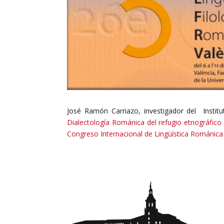
José Ramón Carriazo, investigador del Instit
Dialectología Románica del refugio etnográfico 
Congreso Internacional de Lingüística Románica