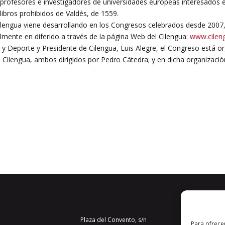
rofesores e investigadores de universidades europeas interesados en 
 libros prohibidos de Valdés, de 1559.
Cilengua viene desarrollando en los Congresos celebrados desde 2007,
lmente en diferido a través de la página Web del Cilengua:
www.cilen
y Deporte y Presidente de Cilengua, Luis Alegre, el Congreso está org
” del Cilengua, ambos dirigidos por Pedro Cátedra; y en dicha organiz
Plaza del Convento, s/n
Para ofrece