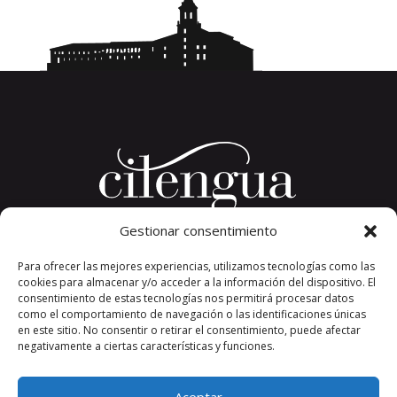
Gestionar consentimiento
Plaza del Convento, s/n
Para ofrecer las mejores experiencias, utilizamos tecnologías como las
26326 San Millán de la Cogolla
cookies para almacenar y/o acceder a la información del dispositivo. El
La Rioja. España.
consentimiento de estas tecnologías nos permitirá procesar datos
Teléfono: +34 941 373 389
como el comportamiento de navegación o las identificaciones únicas
en este sitio. No consentir o retirar el consentimiento, puede afectar
cilengua@cilengua.es
negativamente a ciertas características y funciones.
Aceptar