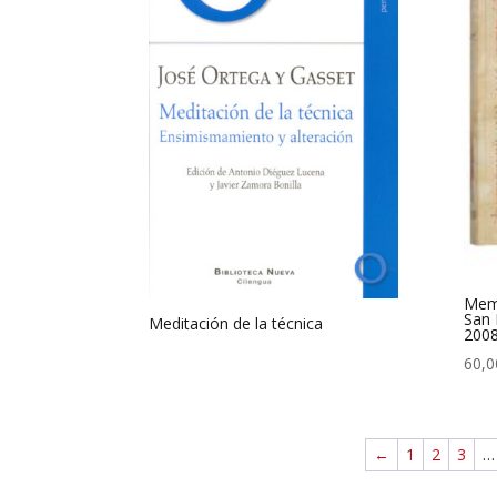
Memo
San 
Meditación de la técnica
2008
60,0
←
1
2
3
…