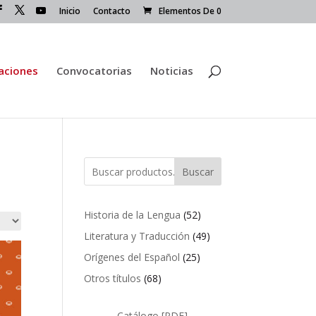
Inicio
Contacto
Elementos De 0
caciones
Convocatorias
Noticias
Buscar
52
Historia de la Lengua
52
productos
49
Literatura y Traducción
49
productos
25
Orígenes del Español
25
productos
68
Otros títulos
68
productos
Catálogo [PDF]