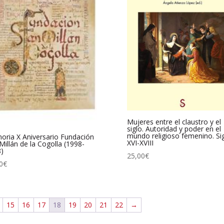
Mujeres entre el claustro y el
siglo. Autoridad y poder en el
mundo religioso femenino. Si
ria X Aniversario Fundación
XVI-XVIII
Millán de la Cogolla (1998-
)
25,00
€
0
€
15
16
17
18
19
20
21
22
→