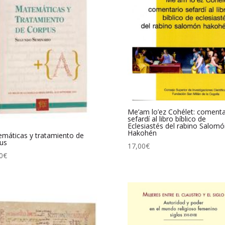
Me’am lo’ez Cohélet: comenta
sefardí al libro bíblico de
Eclesiastés del rabino Salomó
Hakohén
máticas y tratamiento de
us
17,00
€
0
€